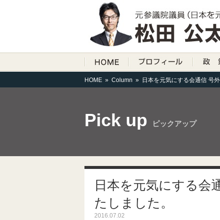
HOME
»
Column
»
日本を元気にする会通信 号外
Pick up
ピックアップ
日本を元気にする会通
たしました。
2016.07.02