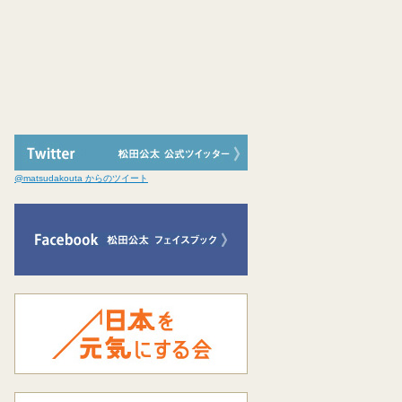
@matsudakouta からのツイート