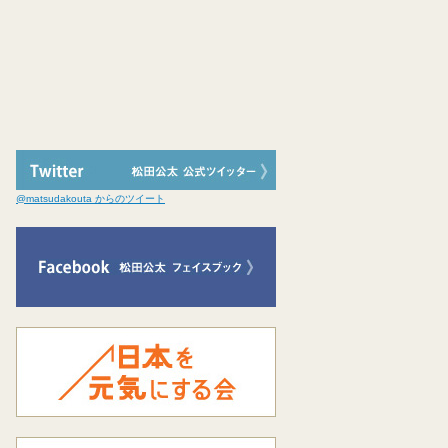
@matsudakouta からのツイート